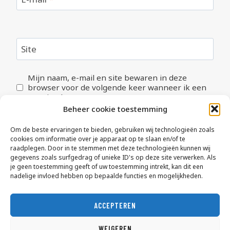
Site
Mijn naam, e-mail en site bewaren in deze
browser voor de volgende keer wanneer ik een
reactie plaats.
Beheer cookie toestemming
Om de beste ervaringen te bieden, gebruiken wij technologieën zoals
cookies om informatie over je apparaat op te slaan en/of te
raadplegen. Door in te stemmen met deze technologieën kunnen wij
gegevens zoals surfgedrag of unieke ID's op deze site verwerken. Als
je geen toestemming geeft of uw toestemming intrekt, kan dit een
nadelige invloed hebben op bepaalde functies en mogelijkheden.
Privacy Policy
Cookiebeleid (EU)
ACCEPTEREN
Maak een afspraak
Contact
WEIGEREN