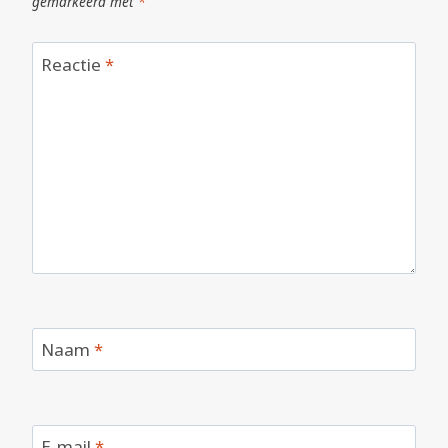
gemarkeerd met
*
Reactie
*
Naam
*
E-mail
*